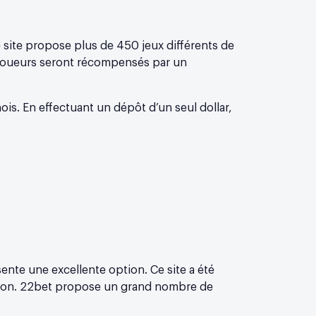
e site propose plus de 450 jeux différents de
joueurs seront récompensés par un
ois. En effectuant un dépôt d’un seul dollar,
ente une excellente option. Ce site a été
tation. 22bet propose un grand nombre de