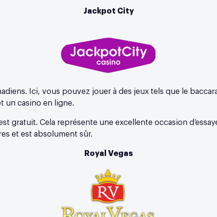
Jackpot City
diens. Ici, vous pouvez jouer à des jeux tels que le baccarat
et un casino en ligne.
t gratuit. Cela représente une excellente occasion d’essaye
res et est absolument sûr.
Royal Vegas